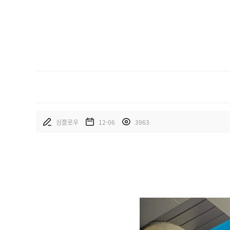
심플로우
12-06
3963