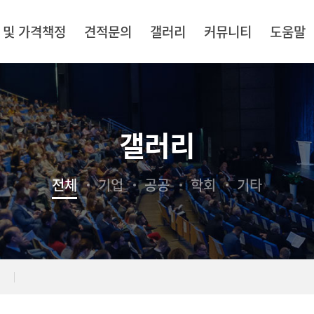
 및 가격책정
견적문의
갤러리
커뮤니티
도움말
갤러리
전체
기업
공공
학회
기타