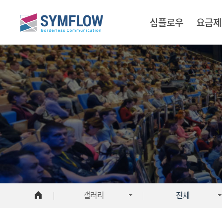
심플로우
요금제
갤러리
전체