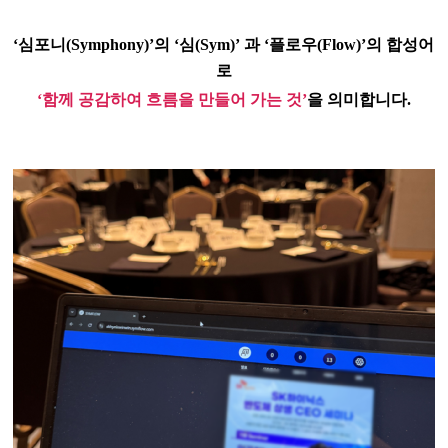
요금제
‘심포니(Symphony)’의 ‘심(Sym)’ 과 ‘플로우(Flow)’의 합성어
로
부가서비스
‘함께 공감하여 흐름을 만들어 가는 것’
을 의미합니다.
견적문의
견적문의
갤러리
전체
기업
공공