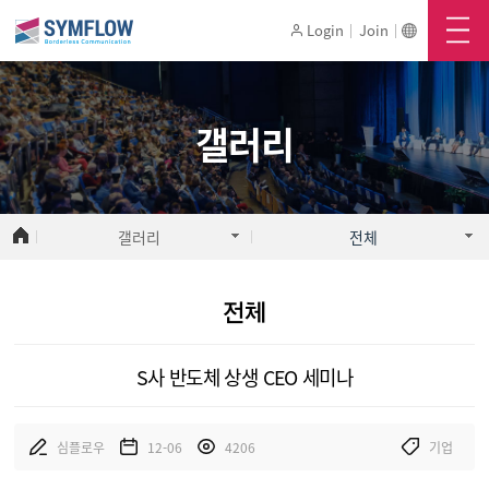
Login
Join
메뉴
기
심플로우
갤러리
소개
주요기능
갤러리
전체
활용사례
전체
주요사용처
S사 반도체 상생 CEO 세미나
심플로우 사용신청
심플로우
12-06
4206
기업
요금제 및 가격책정