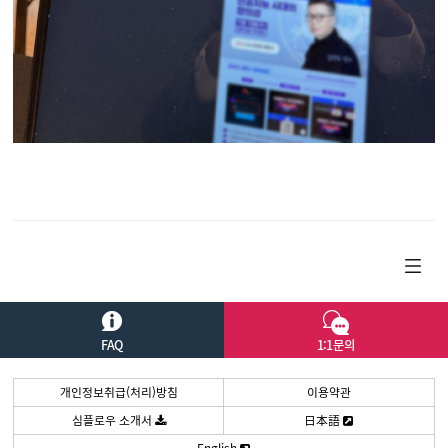
학회
기타
커뮤니티
공지사항
홍보영상
자주묻는질문
FAQ
1:1문의
1:1문의
개인정보취급(처리)방침
이용약관
도움말
심플로우 소개서
日本語
English